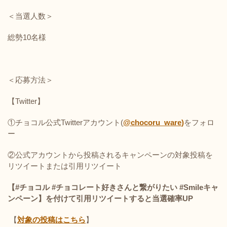
＜当選人数＞
総勢10名様
＜応募方法＞
【Twitter】
①チョコル公式
Twitter
アカウント
(
@chocoru_ware
)
をフォロ
ー
②公式アカウントから投稿されるキャンペーンの対象投稿を
リツイートまたは引用リツイート
【
#チョコル
#チョコレート好きさんと繋がりたい
#Smileキャ
ンペーン
】を付けて引用リツイートすると当選確率UP
【
対象の投稿はこちら
】