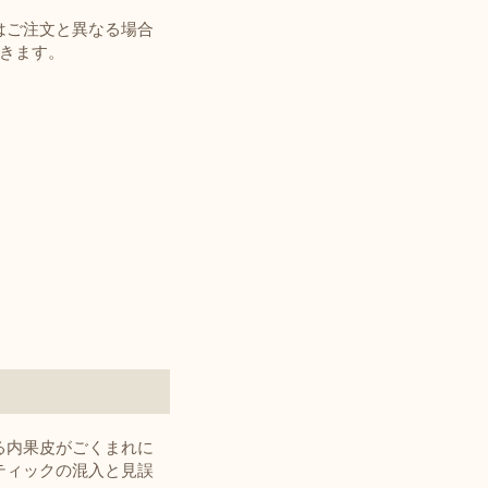
はご注文と異なる場合
゙きます。
る内果皮がごくまれに
ティックの混入と見誤