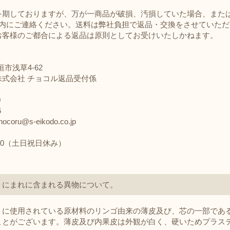
期しておりますが、万が一商品が破損、汚損していた場合、また
内にご連絡ください。送料は弊社負担で返品・交換をさせていたた
お客様のご都合による返品は原則としてお受けいたしかねます。
垣市浅草4-62
式会社 チョコル返品受付係
0
6
u@s-eikodo.co.jp
:00（土日祝日休み）
トにまれに含まれる異物について。
トに使用されている原材料のリンゴ由来の薄皮及び、芯の一部であ
ことがございます。薄皮及び内果皮は外観が白く、硬いためプラス