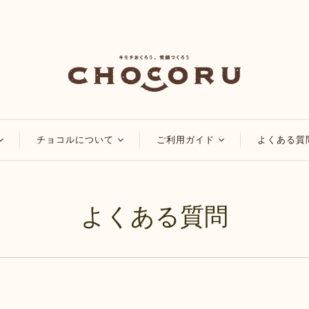
チョコルについて
ご利用ガイド
よくある質
コ
チョコルのこだわり
会員・ポイントについ
て
チョコレート
チョコルブログ
よくある質問
マイページについて
チョコレート
特集
ご注文方法について
品
アレンジレシピ
配送・送料について
お知らせ
お支払い方法について
領収書・納品書の発行