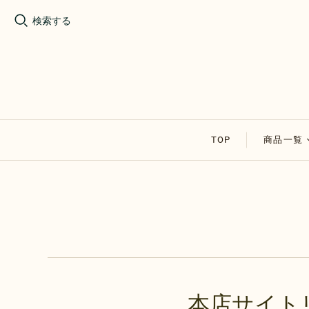
検索する
TOP
商品一覧
割れチョ
アップル
その他の
セール商
本店サイト