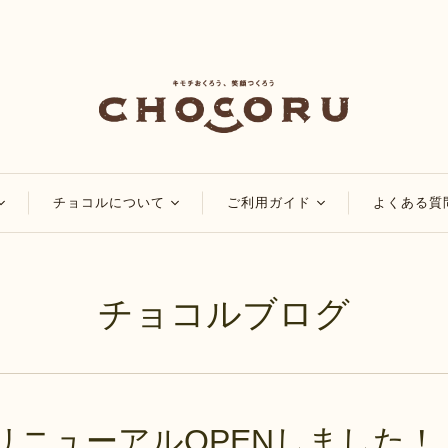
チョコルについて
ご利用ガイド
よくある質
コ
チョコルのこだわり
会員・ポイントについ
て
チョコレート
チョコルブログ
チョコルブログ
マイページについて
チョコレート
特集
ご注文方法について
品
アレンジレシピ
配送・送料について
お知らせ
お支払い方法について
リニューアルOPENしました！
領収書・納品書の発行