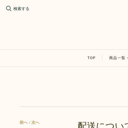
検索する
TOP
商品一覧
割れチョ
アップル
その他の
セール商
前へ
次へ
配送につい
/