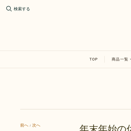
検索する
TOP
商品一覧
割れチョ
アップル
その他の
セール商
前へ
次へ
年末年始の
/