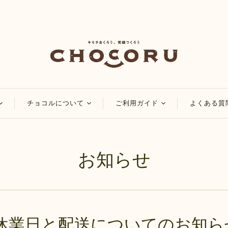
チョコルについて
ご利用ガイド
よくある質
コ
チョコルのこだわり
会員・ポイントについ
て
チョコレート
チョコルブログ
お知らせ
マイページについて
チョコレート
特集
ご注文方法について
品
アレンジレシピ
配送・送料について
お知らせ
お支払い方法について
休業日と配送についてのお知ら
領収書・納品書の発行