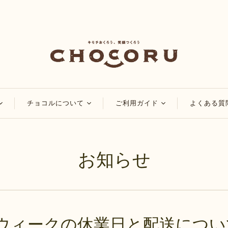
チョコルについて
ご利用ガイド
よくある質
コ
チョコルのこだわり
会員・ポイントについ
て
チョコレート
チョコルブログ
お知らせ
マイページについて
チョコレート
特集
ご注文方法について
品
アレンジレシピ
配送・送料について
お知らせ
お支払い方法について
ウィークの休業日と配送につい
領収書・納品書の発行