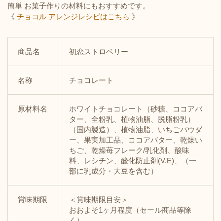
簡単 お菓子作りの材料にもおすすめです。
《
チョコル アレンジレシピはこちら
》
商品名
初恋ストロベリー
名称
チョコレート
原材料名
ホワイトチョコレート（砂糖、ココアバ
ター、全粉乳、植物油脂、脱脂粉乳）
（国内製造）、植物油脂、いちごパウダ
ー、果実加工品、ココアバター、乾燥い
ちご、乾燥苺フレーク/乳化剤、酸味
料、レシチン、酸化防止剤(V.E)、（一
部に乳成分・大豆を含む）
賞味期限
＜賞味期限目安＞
おおよそ1ヶ月程度（セール商品等除
く）