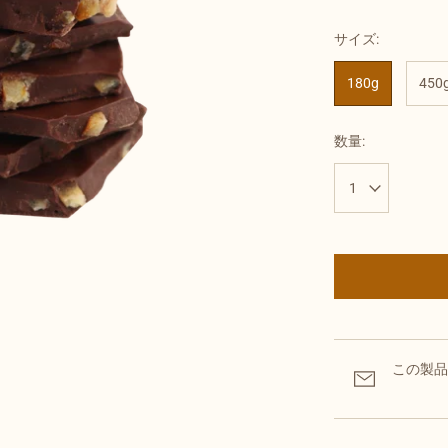
について
サイズ:
返品・交換・キャンセ
ルについて
180g
450
消費税について
数量:
この製品