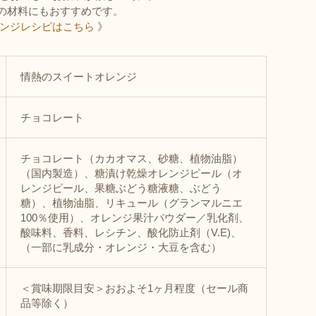
りの材料にもおすすめです。
レンジレシピはこちら
》
情熱のスイートオレンジ
チョコレート
チョコレート（カカオマス、砂糖、植物油脂）
（国内製造）、糖漬け乾燥オレンジピール（オ
レンジピール、果糖ぶどう糖液糖、ぶどう
糖）、植物油脂、リキュール（グランマルニエ
100％使用）、オレンジ果汁パウダー／乳化剤、
酸味料、香料、レシチン、酸化防止剤（V.E)、
（一部に乳成分・オレンジ・大豆を含む）
＜賞味期限目安＞おおよそ1ヶ月程度（セール商
品等除く）