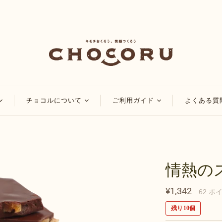
チョコルについて
ご利用ガイド
よくある質
コ
チョコルのこだわり
会員・ポイントについ
て
チョコレート
チョコルブログ
マイページについて
チョコレート
特集
情熱の
ご注文方法について
品
アレンジレシピ
配送・送料について
¥1,342
62
ポ
お知らせ
お支払い方法について
残り10個
領収書・納品書の発行