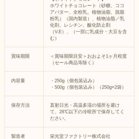
ホワイトチョコレート（砂糖、ココ
アバター、全粉乳、植物油脂、脱脂
粉乳）（国内製造）、植物油脂／乳
化剤、レシチン、酸化防止剤
（V.E）、（一部に乳成分・大豆を含
む）
賞味期限
＜賞味期限目安＞おおよそ1ヶ月程度
（セール商品等除く）
内容量
・250g（個包装込み）
・500g（個包装込み）（250g×2袋）
保存方法
直射日光・高温多湿の場所を避け
て、28℃以下の冷暗所で保存してく
ださい。
製造者
栄光堂ファクトリー株式会社