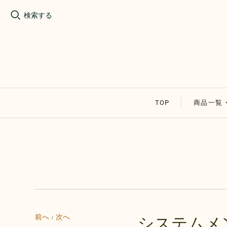
検索する
TOP
商品一覧
割れチョ
アップル
その他の
セール商
前へ
次へ
システムメ
/