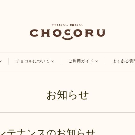
チョコルについて
ご利用ガイド
よくある質
コ
チョコルのこだわり
会員・ポイントについ
て
チョコレート
チョコルブログ
お知らせ
マイページについて
チョコレート
特集
ご注文方法について
品
アレンジレシピ
配送・送料について
お知らせ
お支払い方法について
ンテナンスのお知らせ
領収書・納品書の発行