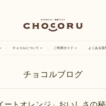
チョコルについて
ご利用ガイド
よくある質
コ
チョコルのこだわり
会員・ポイントについ
て
チョコレート
チョコルブログ
チョコルブログ
マイページについて
チョコレート
特集
ご注文方法について
品
アレンジレシピ
配送・送料について
お知らせ
お支払い方法について
イートオレンジ」おいしさの秘
領収書・納品書の発行