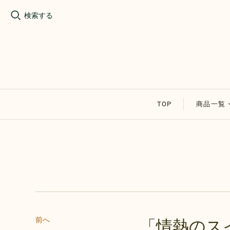
検索する
TOP
商品一覧
割れチョ
アップル
その他の
セール商
前へ
「情熱のス