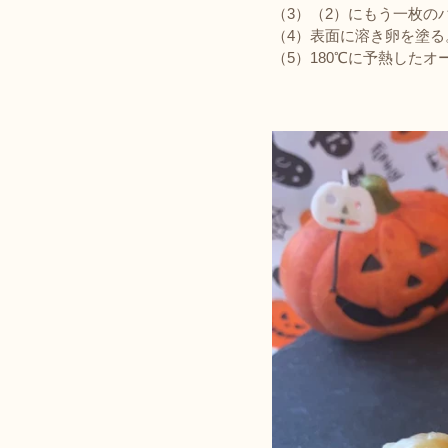
（3）（2）にもう一枚
（4）表面に溶き卵を塗る
（5）180℃に予熱したオ