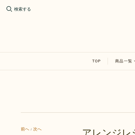
検索する
TOP
商品一覧
割れチョ
アップル
その他の
セール商
前へ
次へ
アレンジレシ
/