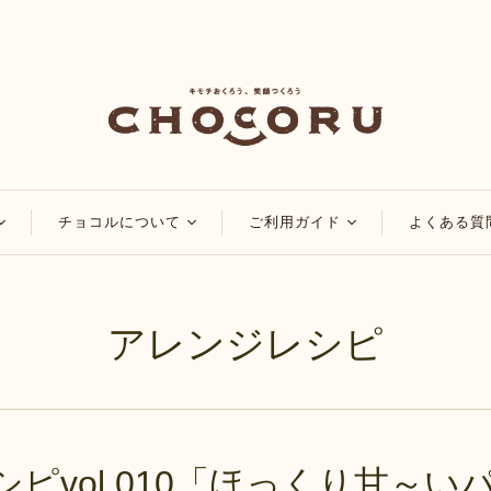
チョコルについて
ご利用ガイド
よくある質
コ
チョコルのこだわり
会員・ポイントについ
て
チョコレート
チョコルブログ
アレンジレシピ
マイページについて
チョコレート
特集
ご注文方法について
品
アレンジレシピ
配送・送料について
お知らせ
お支払い方法について
ピvol.010「ほっくり甘～い
領収書・納品書の発行